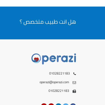
هل انت طبيب متخصص ؟
01028221183
operazi@operazi.com
01028221183