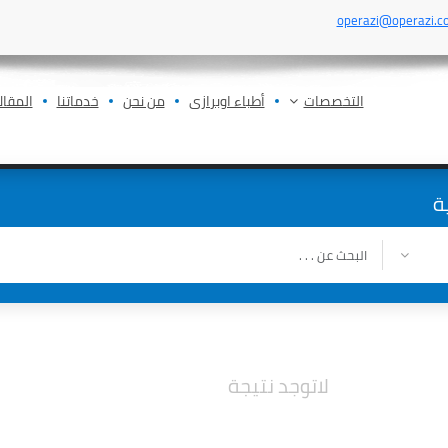
operazi@operazi.c
التخصصات
أطباء اوبرازى
من نحن
خدماتنا
المقال
ة
لاتوجد نتيجة