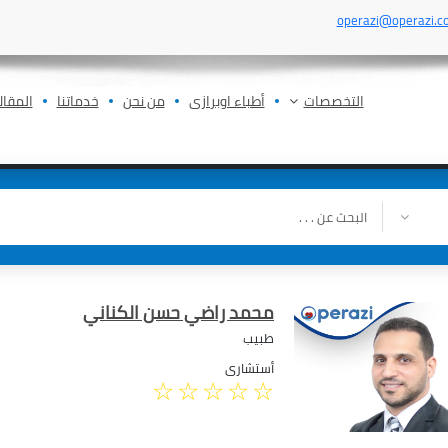
operazi@operazi.c
التخصصات
أطباء اوبرازى
من نحن
خدماتنا
المقال
محمد راضي حسن الكناني
طبيب
أستشارى
☆
☆
☆
☆
☆