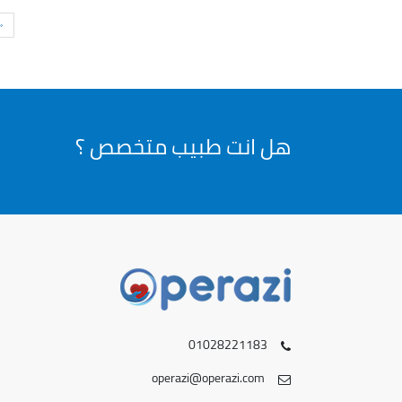
«
هل انت طبيب متخصص ؟
01028221183
operazi@operazi.com