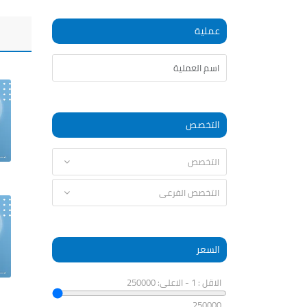
عملية
التخصص
السعر
الاقل : 1 - الاعلى: 250000
250000