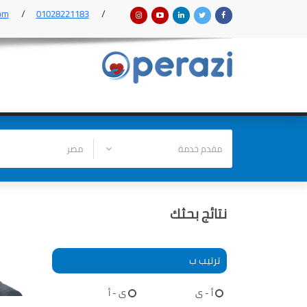
om
01028221183
نتائج بحثك
ترتيب ب
أ - ى
ى - أ