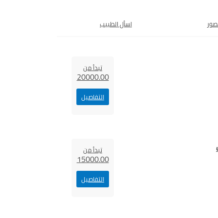
صور
اسأل الطبيب
تبدأ من
20000.00
التفاصيل
تبدأ من
15000.00
التفاصيل