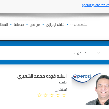
operazi@operazi.c
التخصصات
أطباء اوبرازى
من نحن
خدماتنا
المقال
اسلام فوده محمد الشعيري
طبيب
أستشارى
☆
☆
☆
☆
☆