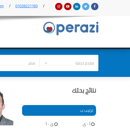
om
01028221183
نتائج بحثك
ترتيب ب
أ - ى
ى - أ