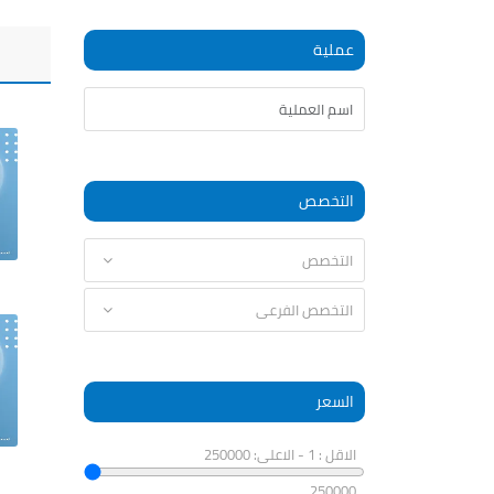
عملية
التخصص
السعر
الاقل : 1 - الاعلى: 250000
250000