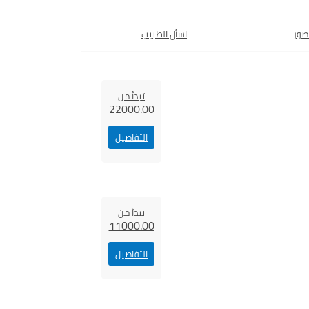
صور
اسأل الطبيب
تبدأ من
22000.00
التفاصيل
تبدأ من
11000.00
التفاصيل