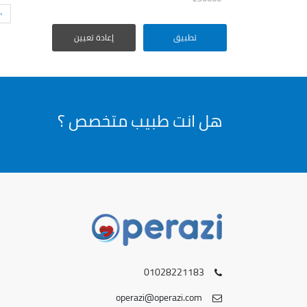
«
تطبيق
إعادة تعيين
هل انت طبيب متخصص ؟
01028221183
operazi@operazi.com