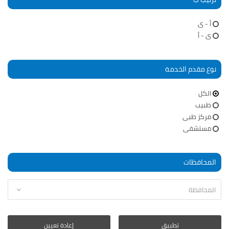
أ - ى
ى - أ
نوع مقدم الخدمة
الكل
طبيب
مركز طبى
مستشفى
المحافظات
تطبيق
إعادة تعيين