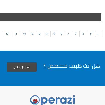
السابق
12
11
10
9
8
7
6
5
4
3
2
1
«
هل انت طبيب متخصص ؟
انضم إلينا الآن