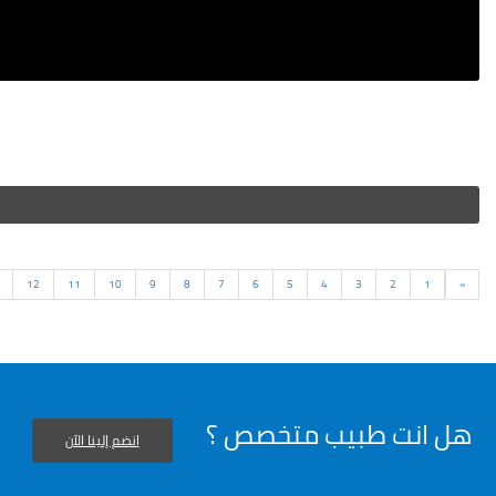
السابق
12
11
10
9
8
7
6
5
4
3
2
1
«
هل انت طبيب متخصص ؟
انضم إلينا الآن