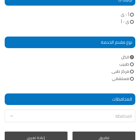
أ - ى
ى - أ
نوع مقدم الخدمة
الكل
طبيب
مركز طبى
مستشفى
المحافظات
تطبيق
إعادة تعيين