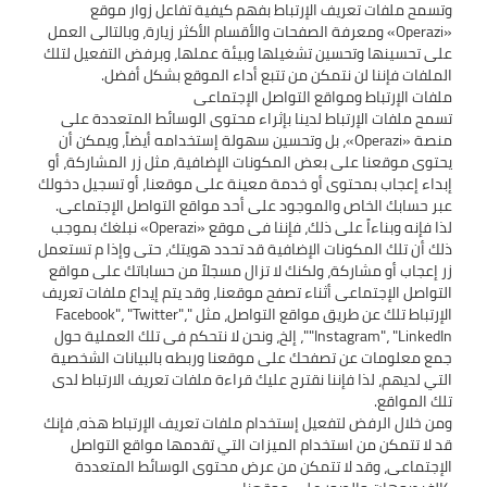
وتسمح ملفات تعريف الإرتباط بفهم كيفية تفاعل زوار موقع
«Operazi» ومعرفة الصفحات والأقسام الأكثر زيارة، وبالتالى العمل
على تحسينها وتحسين تشغيلها وبيئة عملها، وبرفض التفعيل لتلك
تسمح ملفات الإرتباط لدينا بإثراء محتوى الوسائط المتعددة على
منصة «Operazi»، بل وتحسين سهولة إستخدامه أيضاً، ويمكن أن
يحتوى موقعنا على بعض المكونات الإضافية، مثل زر المشاركة، أو
إبداء إعجاب بمحتوى أو خدمة معينة على موقعنا، أو تسجيل دخولك
لذا فإنه وبناءاً على ذلك، فإننا فى موقع «Operazi» نبلغك بموجب
ذلك أن تلك المكونات الإضافية قد تحدد هويتك، حتى وإذا م تستعمل
زر إعجاب أو مشاركة، ولكنك لا تزال مسجلاً من حساباتك على مواقع
التواصل الإجتماعى أثناء تصفح موقعنا، وقد يتم إيداع ملفات تعريف
الإرتباط تلك عن طريق مواقع التواصل، مثل "Facebook"، "Twitter"،
"Instagram"، "LinkedIn"، إلخ، ونحن لا نتحكم فى تلك العملية حول
جمع معلومات عن تصفحك على موقعنا وربطه بالبيانات الشخصية
التي لديهم، لذا فإننا نقترح عليك قراءة ملفات تعريف الارتباط لدى
ومن خلال الرفض لتفعيل إستخدام ملفات تعريف الإرتباط هذه، فإنك
قد لا تتمكن من استخدام الميزات التي تقدمها مواقع التواصل
الإجتماعى، وقد لا تتمكن من عرض محتوى الوسائط المتعددة