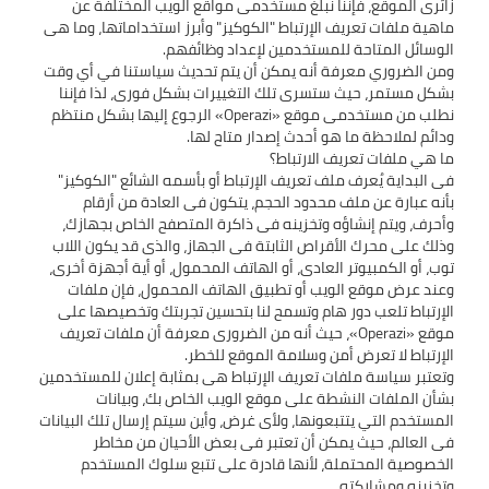
زائرى الموقع، فإننا نبلغ مستخدمى مواقع الويب المختلفة عن
ماهية ملفات تعريف الإرتباط "الكوكيز" وأبرز استخداماتها، وما هى
ومن الضروري معرفة أنه يمكن أن يتم تحديث سياستنا في أي وقت
بشكل مستمر، حيث ستسرى تلك التغييرات بشكل فورى، لذا فإننا
نطلب من مستخدمى موقع «Operazi» الرجوع إليها بشكل منتظم
فى البداية يُعرف ملف تعريف الإرتباط أو بأسمه الشائع "الكوكيز"
بأنه عبارة عن ملف محدود الحجم، يتكون فى العادة من أرقام
وأحرف، ويتم إنشاؤه وتخزينه فى ذاكرة المتصفح الخاص بجهازك،
وذلك على محرك الأقراص الثابتة فى الجهاز، والذى قد يكون اللاب
توب، أو الكمبيوتر العادى، أو الهاتف المحمول، أو أية أجهزة أخرى،
وعند عرض موقع الويب أو تطبيق الهاتف المحمول، فإن ملفات
الإرتباط تلعب دور هام وتسمح لنا بتحسين تجربتك وتخصيصها على
موقع «Operazi»، حيث أنه من الضرورى معرفة أن ملفات تعريف
وتعتبر سياسة ملفات تعريف الإرتباط هى بمثابة إعلان للمستخدمين
بشأن الملفات النشطة على موقع الويب الخاص بك، وبيانات
المستخدم التي يتتبعونها، ولأى غرض، وأين سيتم إرسال تلك البيانات
فى العالم، حيث يمكن أن تعتبر فى بعض الأحيان من مخاطر
الخصوصية المحتملة، لأنها قادرة على تتبع سلوك المستخدم