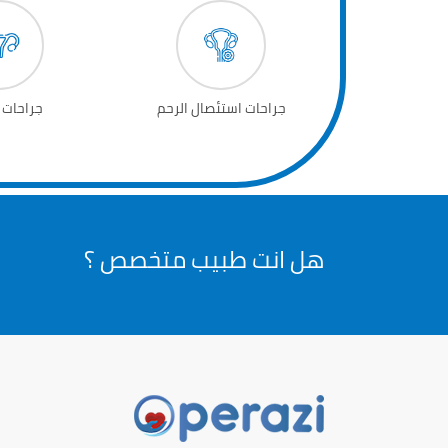
جراحات استئصال الرحم
جراحات 
هل انت طبيب متخصص ؟