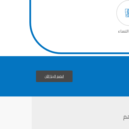
النساء
انضم إلينا الآن
م