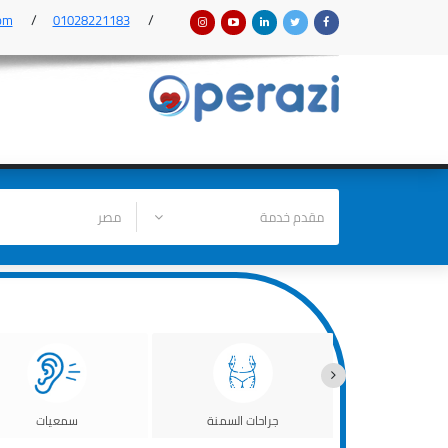
om
01028221183
احة الثدي
جراحات السمنة
سمعيات