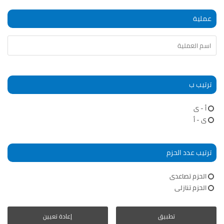
عملية
ترتيب ب
أ - ى
ى - أ
ترتيب عدد الحزم
الحزم تصاعدى
الحزم تنازلى
تطبيق
إعادة تعيين