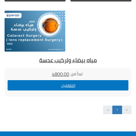
مياه بيضاء وتركيب عدسة
4800.00
تبدأ من
التفاصيل
السابق
التالى
»
1
«