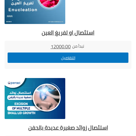
استئصال او تفريغ العين
12000.00
تبدأ من
التفاصيل
استئصال زوائد صغيرة عديدة بالجفن