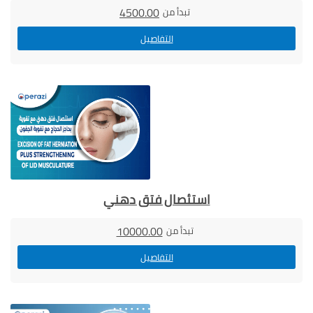
4500.00
تبدأ من
التفاصيل
استئصال فتق دهني
10000.00
تبدأ من
التفاصيل