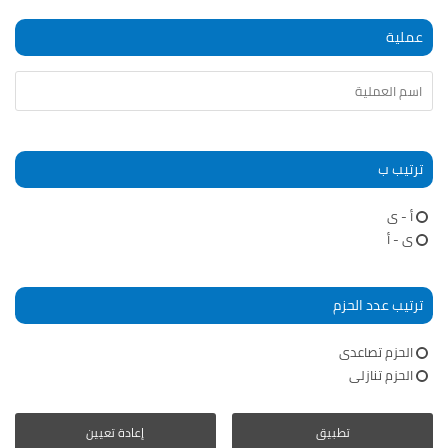
عملية
ترتيب ب
أ - ى
ى - أ
ترتيب عدد الحزم
الحزم تصاعدى
الحزم تنازلى
تطبيق
إعادة تعيين