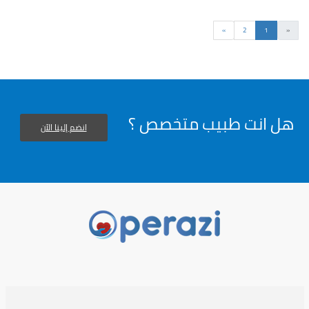
السابق
التالى
»
2
1
«
هل انت طبيب متخصص ؟
انضم إلينا الآن