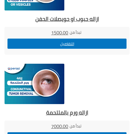
ازاله حبوب او حويصلات الجفن
1500.00
تبدأ من
التفاصيل
ازاله ورم بالملتحمة
7000.00
تبدأ من