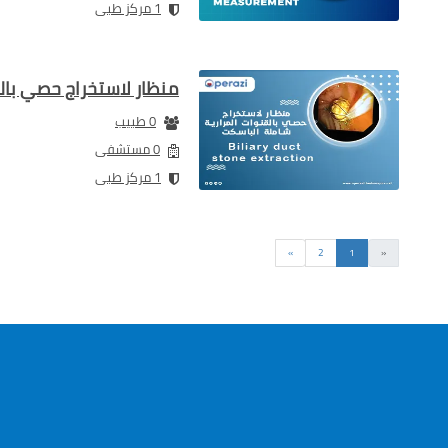
1 مركز طبى
منظار لاستخراج حصي بال
0 طبيب
0 مستشفى
1 مركز طبى
السابق
التالى
»
2
1
«