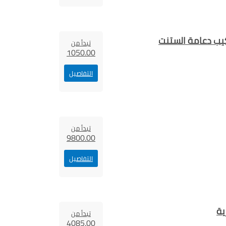
كيب دعامة الستنت
تبدأ من
1050.00
التفاصيل
تبدأ من
9800.00
التفاصيل
ية
تبدأ من
4085.00