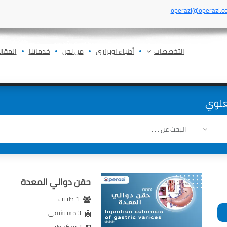
operazi@operazi.c
التخصصات
أطباء اوبرازى
من نحن
خدماتنا
المقال
علوي
حقن دوالي المعدة
1 طبيب
3 مستشفى