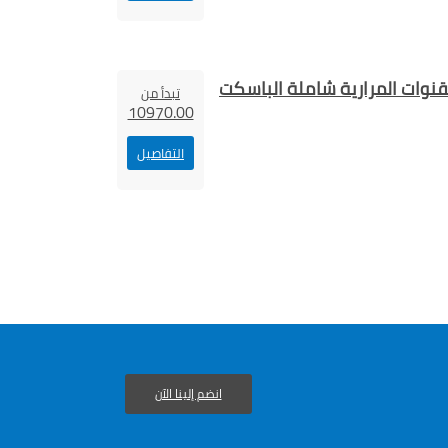
قنوات المرارية شاملة الباسكت
تبدأ من
10970.00
التفاصيل
انضم إلينا الآن