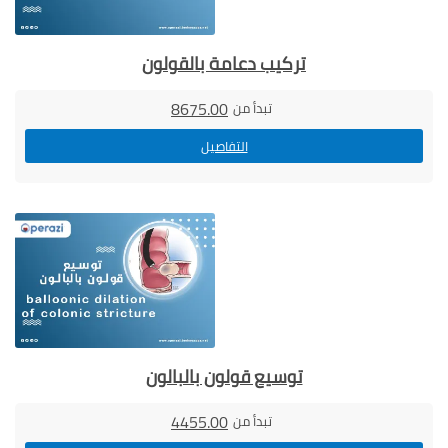
تركيب دعامة بالقولون
8675.00
تبدأ من
التفاصيل
توسيع قولون بالبالون
4455.00
تبدأ من