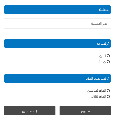
عملية
ترتيب ب
أ - ى
ى - أ
ترتيب عدد الحزم
الحزم تصاعدى
الحزم تنازلى
تطبيق
إعادة تعيين