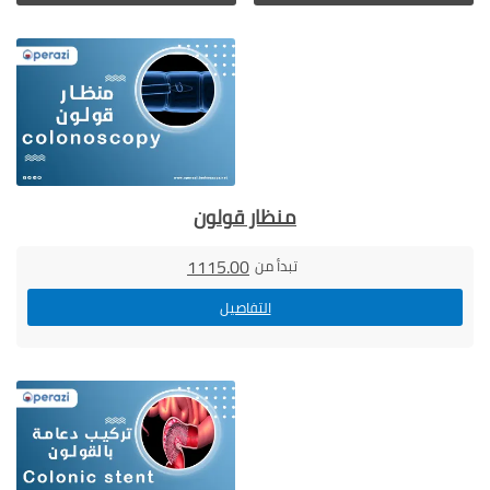
منظار قولون
1115.00
تبدأ من
التفاصيل