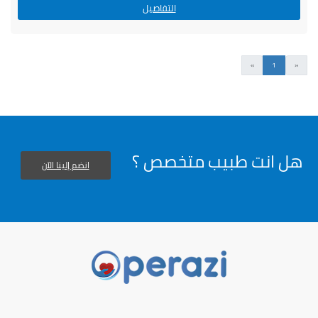
التفاصيل
السابق
التالى
»
1
«
هل انت طبيب متخصص ؟
انضم إلينا الآن