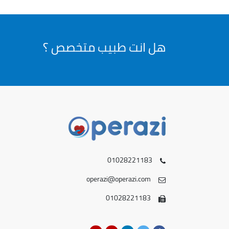
هل انت طبيب متخصص ؟
01028221183
operazi@operazi.com
01028221183