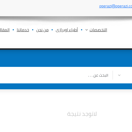
operazi@operazi.c
التخصصات
أطباء اوبرازى
من نحن
خدماتنا
المقال
لاتوجد نتيجة