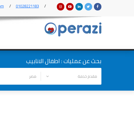
om
01028221183
بحث عن عمليات : اطفال الانابيب