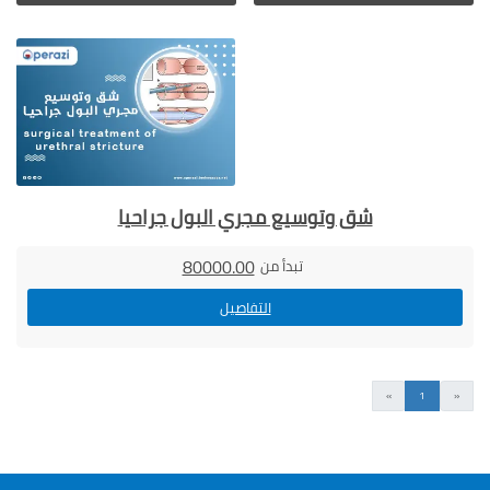
شق وتوسيع مجري البول جراحيا
80000.00
تبدأ من
التفاصيل
السابق
التالى
»
1
«