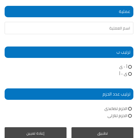
عملية
ترتيب ب
أ - ى
ى - أ
ترتيب عدد الحزم
الحزم تصاعدى
الحزم تنازلى
تطبيق
إعادة تعيين