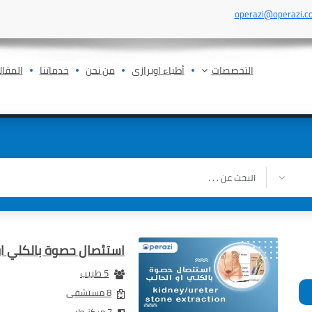
operazi@operazi.c
التخصصات
أطباء اوبرازى
من نحن
خدماتنا
المقال
استئصال حصوة بالكلي او
5 طبيب
8 مستشفى