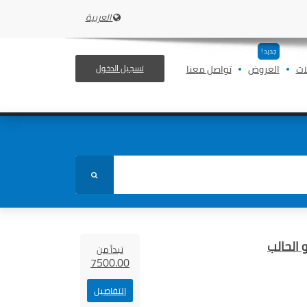
العربية
جديد !
ات
العروض
تواصل معنا
تسجيل الدخول
 الحالب
تبدأ من
7500.00
التفاصيل