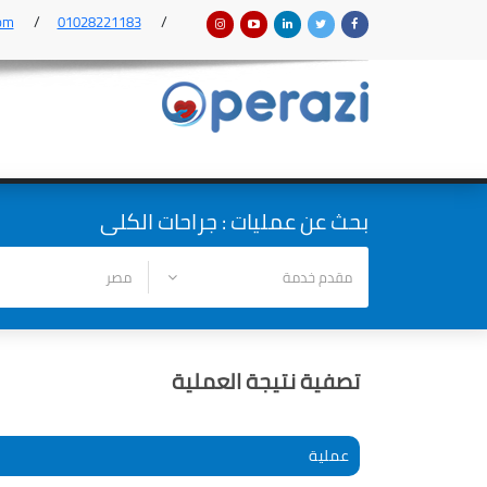
om
01028221183
بحث عن عمليات : جراحات الكلى
تصفية نتيجة العملية
عملية