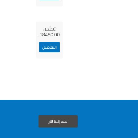
تبدأ من
18480.00
التفاصيل
انضم إلينا الآن