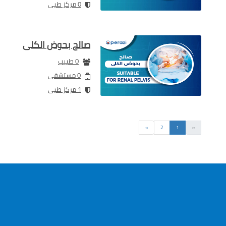
0 مركز طبى
صالح بحوض الكلى
0 طبيب
0 مستشفى
1 مركز طبى
السابق
التالى
»
2
1
«