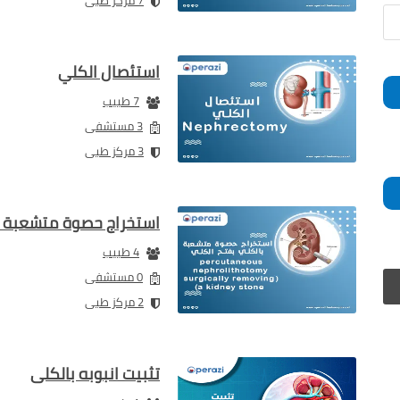
7 مركز طبى
استئصال الكلي
7 طبيب
3 مستشفى
3 مركز طبى
استخراج حصوة متشعبة ب
4 طبيب
0 مستشفى
2 مركز طبى
تثبيت انبوبه بالكلى