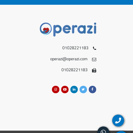
01028221183
operazi@operazi.com
01028221183