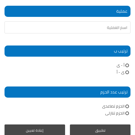
عملية
ترتيب ب
أ - ى
ى - أ
ترتيب عدد الحزم
الحزم تصاعدى
الحزم تنازلى
تطبيق
إعادة تعيين