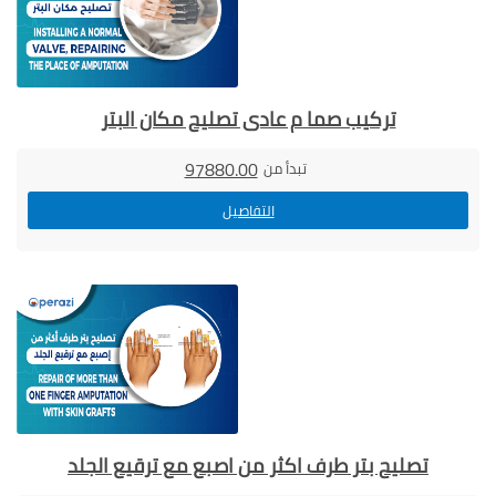
تركيب صما م عادى تصليح مكان البتر
97880.00
تبدأ من
التفاصيل
تصليح بتر طرف اكثر من اصبع مع ترقيع الجلد