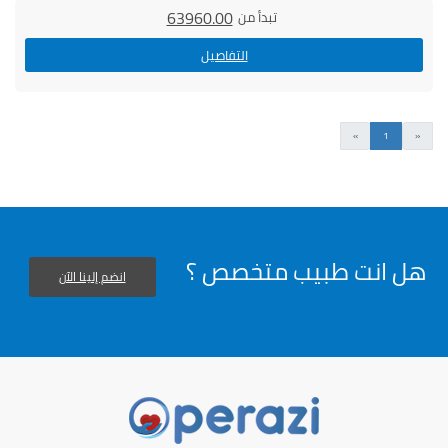
63960.00
تبدأ من
التفاصيل
السابق
التالى
»
1
«
هل انت طبيب متخصص ؟
انضم إلينا الآن