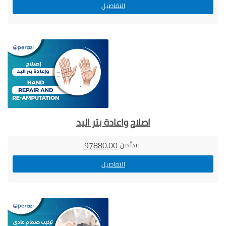
التفاصيل
اصلاح واعادة بتر اليد
97880.00
تبدأ من
التفاصيل