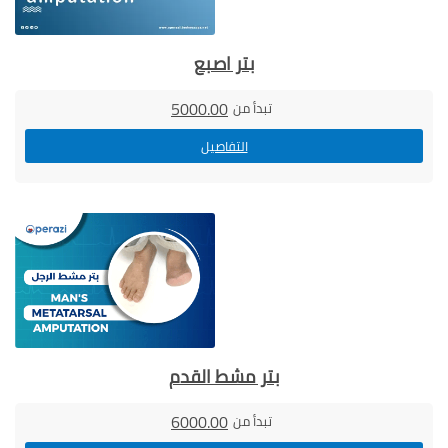
بتر اصبع
5000.00
تبدأ من
التفاصيل
بتر مشط القدم
6000.00
تبدأ من