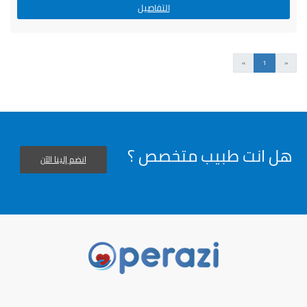
التفاصيل
السابق
التالى
»
1
«
هل انت طبيب متخصص ؟
انضم إلينا الآن