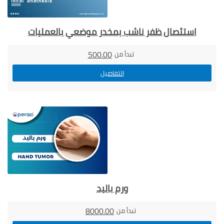
استئصال ظفر ناشب بمخدر موضعي بالعمليات
500.00
تبدأ من
التفاصيل
ورم باليد
8000.00
تبدأ من