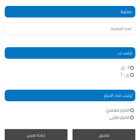
عملية
ترتيب ب
أ - ى
ى - أ
ترتيب عدد الحزم
الحزم تصاعدى
الحزم تنازلى
تطبيق
إعادة تعيين