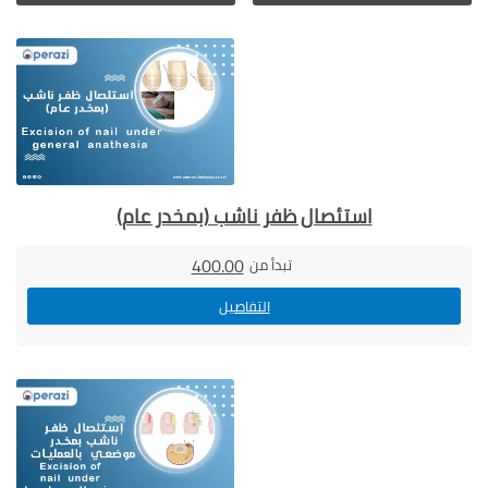
استئصال ظفر ناشب (بمخدر عام)
400.00
تبدأ من
التفاصيل