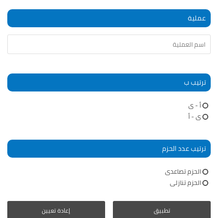
عملية
ترتيب ب
أ - ى
ى - أ
ترتيب عدد الحزم
الحزم تصاعدى
الحزم تنازلى
تطبيق
إعادة تعيين