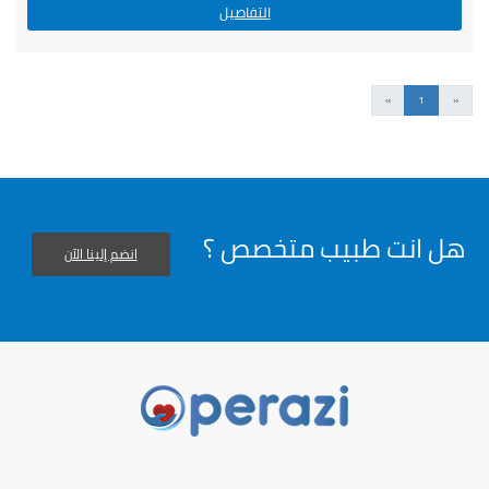
التفاصيل
السابق
التالى
»
1
«
هل انت طبيب متخصص ؟
انضم إلينا الآن