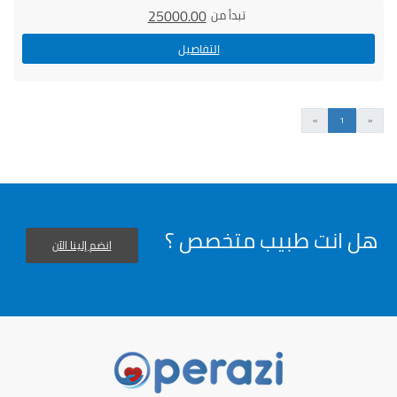
25000.00
تبدأ من
التفاصيل
السابق
التالى
»
1
«
هل انت طبيب متخصص ؟
انضم إلينا الآن