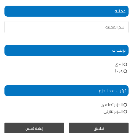
عملية
ترتيب ب
أ - ى
ى - أ
ترتيب عدد الحزم
الحزم تصاعدى
الحزم تنازلى
تطبيق
إعادة تعيين