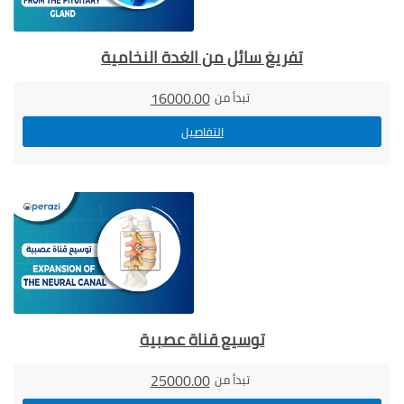
تفريغ سائل من الغدة النخامية
16000.00
تبدأ من
التفاصيل
توسيع قناة عصبية
25000.00
تبدأ من