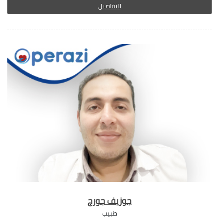
التفاصيل
عمليات
عمليات
180000.00
التفاصيل
قوس
قوس
الشريان
الشريان
الاورطى
الاورطى
جوزيف جورج
طبيب