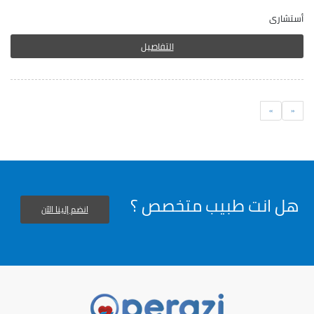
أستشارى
التفاصيل
السابق
التالى
»
«
هل انت طبيب متخصص ؟
انضم إلينا الآن