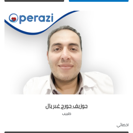
عمليات
عمليات
180000.00
التفاصيل
قوس
قوس
الشريان
الشريان
الاورطى
الاورطى
جوزيف جورج غبريال
طبيب
اخصائي